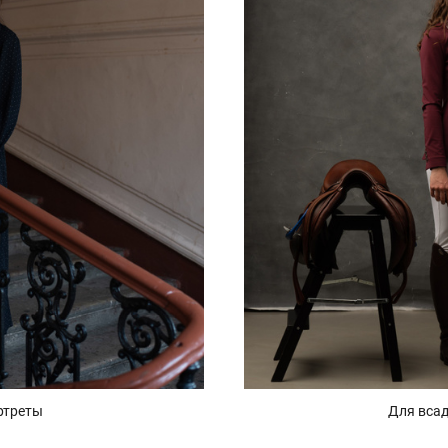
ртреты
Для вса